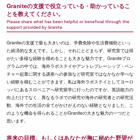
Graniteの支援で役立っている・助かっているこ
とを教えてください。
Please share what has been helpful or beneficial through the
support provided by Granite.
Graniteの支援で最も大きいのは、学費免除や生活費補助といっ
た経済的な支えです。しかし、それにとどまらず、研究室では得
がたい多様な経験を積めることも大きな魅力です。Graniteプロ
グラムの中では、海外ラボステイやアントレプレーシップ・ベン
チャー起業に関する講座への参加など研究室ではなかなか学べな
い経験を積むことができます。私は海外ラボステイとしてヨーロ
ッパにあるスロベニアへ研究留学に行ったのですが、英語能力の
向上だけでなく、異なるラボでの研究や海外の研究者との研究活
動、海外での生活の全てがかけがえのない経験となりました。こ
のような機会を得られることがGraniteの大きな魅力の一つだと
思います。
将来の目標、もしくはあなたが胸に秘めた野望が