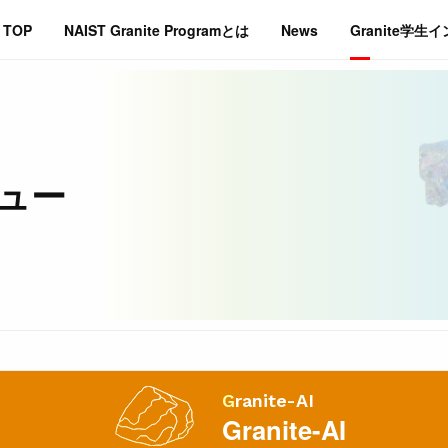
TOP
NAIST Granite Programとは
News
Granite学生
ビュー
Granite-AI
Granite-AI